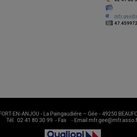
mfr.gee@m
47.459972
ORT-EN-ANJOU - La Paingaudiére – Gée - 49250 BEAU
Tél.
02 41 80 30 99
- Fax - Email
mfr.gee@mfr.asso.f