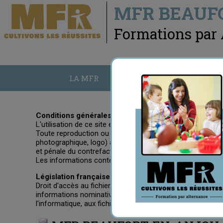
MFR BEAUF
Formations par
LA MFR
N
Conditions générales d'utilisation
L'utilisation de ce site est réservée à un usage strictement
Toute reproduction ou représentation, en tout ou partie,
photographique, logo) à d'autres fins sur un quelconque s
et pénale du contrefacteur.
Les informations contenues dans le site sont non contrac
Législation française
Droit d'accès au fichier informatisé : tout visiteur aya
informations nominatives le concernant à l'administrateur 
l'informatique, aux fichiers et aux libertés.