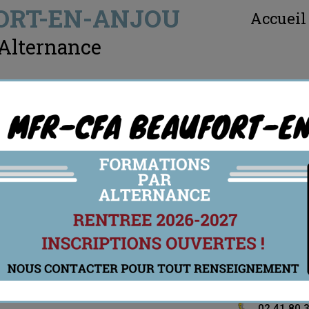
ORT-EN-ANJOU
Accueil
 Alternance
OS FORMATIONS
NOTRE ACTUALI
Politique de Confidentialité
 personnel. Le contenu et la structure du présent site est protégé par 
 de tout document présent sur le site concerné (notamment tout tex
upport est interdite. Le non-respect de cette interdiction constitue 
tuelles et sujettes à modification sans préavis.
nt déposé sur ce site des informations directement ou indirectement
du site et les faire rectifier le cas échéant, conformément à la loi f
02 41 80 