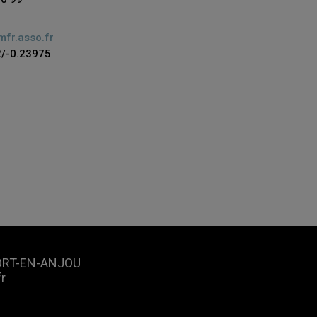
fr.asso.fr
/-0.23975
FORT-EN-ANJOU
r