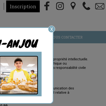
Inscription
X
TÉ
NOUS CONTACTER
le droit d'auteur et les droits de propriété intellectuelle.
te, image, représentation iconographique ou
une contrefaçon pouvant engager la responsabilité civile
 nominatives peut demander la communication des
rançaise No 78-17 du 6 janvier 1978 relative à
30 99